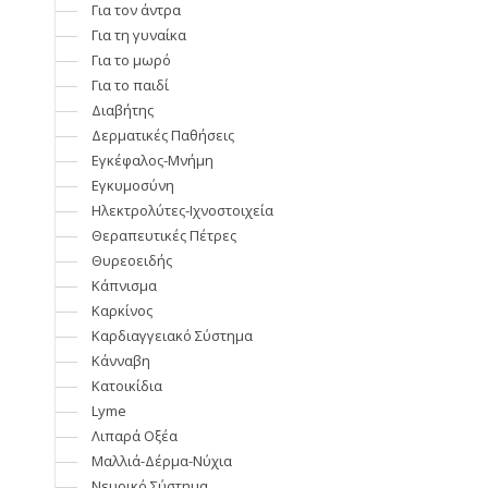
Για τον άντρα
Για τη γυναίκα
Για το μωρό
Για το παιδί
Διαβήτης
Δερματικές Παθήσεις
Εγκέφαλος-Μνήμη
Εγκυμοσύνη
Ηλεκτρολύτες-Ιχνοστοιχεία
Θεραπευτικές Πέτρες
Θυρεοειδής
Κάπνισμα
Καρκίνος
Καρδιαγγειακό Σύστημα
Κάνναβη
Κατοικίδια
Lyme
Λιπαρά Οξέα
Μαλλιά-Δέρμα-Nύχια
Νευρικό Σύστημα