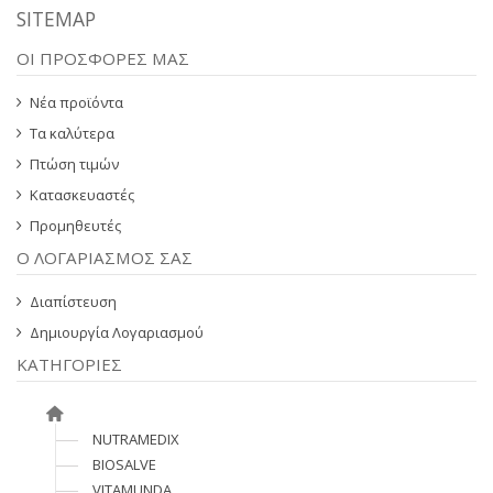
SITEMAP
ΥΠΗΡΕΣΊΕΣ
ΟΙ ΠΡΟΣΦΟΡΈΣ ΜΑΣ
BLOG
Νέα προϊόντα
ΓΙΑ ΕΜΆΣ
Τα καλύτερα
VIDEOS
Πτώση τιμών
Κατασκευαστές
ΕΠΙΚΟΙΝΩΝΊΑ ΤΗΛ. 210 96 00 416
Προμηθευτές
Ο ΛΟΓΑΡΙΑΣΜΌΣ ΣΑΣ
Διαπίστευση
Δημιουργία Λογαριασμού
ΚΑΤΗΓΟΡΊΕΣ
NUTRAMEDIX
BIOSALVE
VITAMUNDA