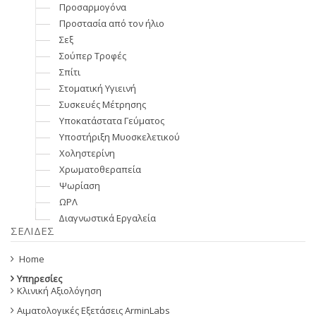
Προσαρμογόνα
Προστασία από τον ήλιο
Σεξ
Σούπερ Τροφές
Σπίτι
Στοματική Υγιεινή
Συσκευές Μέτρησης
Υποκατάστατα Γεύματος
Υποστήριξη Μυοσκελετικού
Χοληστερίνη
Χρωματοθεραπεία
Ψωρίαση
ΩΡΛ
Διαγνωστικά Εργαλεία
ΣΕΛΊΔΕΣ
Home
Υπηρεσίες
Κλινική Αξιολόγηση
Αιματολογικές Εξετάσεις ArminLabs