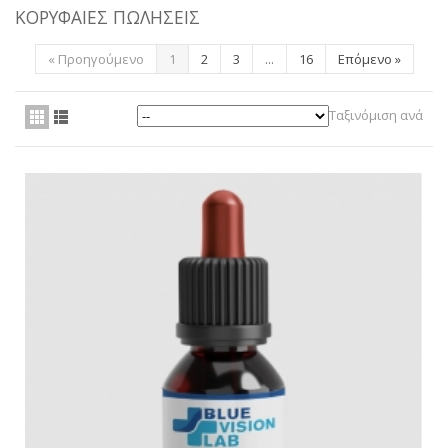
ΚΟΡΥΦΑΊΕΣ ΠΩΛΉΣΕΙΣ
ΥΠΗΡΕΣΊΕΣ
«
Προηγούμενο
1
2
3
...
16
Επόμενο
»
BLOG
ΓΙΑ ΕΜΆΣ
Ταξινόμιση ανά
VIDEOS
ΕΠΙΚΟΙΝΩΝΊΑ ΤΗΛ. 210 96 00 416