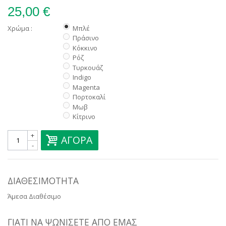
25,00 €
Χρώμα :
Μπλέ
Πράσινο
Κόκκινο
Ρόζ
Τυρκουάζ
Indigo
Magenta
Πορτοκαλί
Μωβ
Κίτρινο
+
ΑΓΟΡΆ
-
ΔΙΑΘΕΣΙΜΌΤΗΤΑ
Άμεσα Διαθέσιμο
ΓΙΑΤΊ ΝΑ ΨΩΝΊΣΕΤΕ ΑΠΌ ΕΜΆΣ