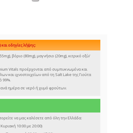
)
και οδηγίες λήψης:
55mg), βόριο (80mg), μαγνήσιο (20mg), κιτρικό οξύ/
enium Vitals προέρχονται από συμπυκνωμένα και
ν και ιχνοστοιχείων από τη Salt Lake της Γιούτα
ό 99%.
ανά ημέρα σε νερό ή χυμό φρούτων.
ορείτε να μας καλέσετε από όλη την Ελλάδα:
Κυριακή 10:00 με 20:00)