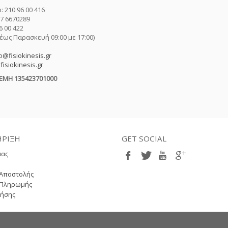
 210 96 00 416
97 6670289
6 00 422
έως Παρασκευή 09:00 με 17:00)
o@fisiokinesis.gr
isiokinesis.gr
ΓΕΜΗ 135423701000
ΡΙΞΗ
GET SOCIAL
μας
p
 Αποστολής
 Πληρωμής
ρήσης