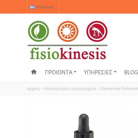
Ελληνικά
ΠΡΟΙΌΝΤΑ
ΥΠΗΡΕΣΊΕΣ
BLO
Αρχική
>
Ηλεκτρολύτες-Ιχνοστοιχεία
>
Elementair Seleniu