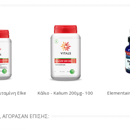
ιταμίνη Elke
Κάλιο - Kalium 200μg- 100
Elementai
..
κάψουλες
 ΑΓΌΡΑΣΑΝ ΕΠΊΣΗΣ: