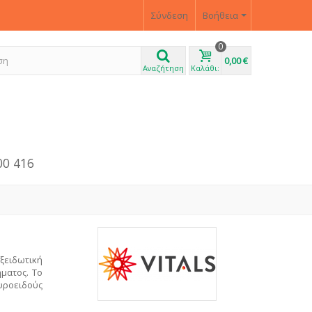
Σύνδεση
Βοήθεια
0
0,00 €
Αναζήτηση
Καλάθι:
00 416
ξειδωτική
ματος. Το
υροειδούς