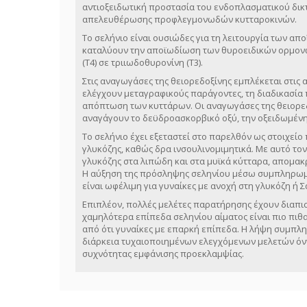
αντιοξειδωτική προστασία του ενδοπλασματικού δικτ
απελευθέρωσης προφλεγμονωδών κυτταροκινών.
Το σελήνιο είναι ουσιώδες για τη λειτουργία των α
καταλύουν την αποϊωδίωση των θυροειδικών ορμονώ
(Τ4) σε τριιωδοθυρονίνη (Τ3).
Στις αναγωγάσες της θειορεδοξίνης εμπλέκεται στις
ελέγχουν μεταγραφικούς παράγοντες, τη διαδικασία
απόπτωση των κυττάρων. Οι αναγωγάσες της θειορε
αναγάγουν το δεϋδροασκορβικό οξύ, την οξειδωμένη 
Το σελήνιο έχει εξεταστεί στο παρελθόν ως στοιχείο
γλυκόζης, καθώς δρα ινσουλινομιμητικά. Με αυτό τ
γλυκόζης στα λιπώδη και στα μυϊκά κύτταρα, απομακ
Η αύξηση της πρόσληψης σεληνίου μέσω συμπληρωμ
είναι ωφέλιμη για γυναίκες με ανοχή στη γλυκόζη ή
Επιπλέον, πολλές μελέτες παρατήρησης έχουν διαπιστ
χαμηλότερα επίπεδα σεληνίου αίματος είναι πιο πι
από ότι γυναίκες με επαρκή επίπεδα. Η λήψη συμπλ
διάρκεια τυχαιοποιημένων ελεγχόμενων μελετών όν
συχνότητας εμφάνισης προεκλαμψίας.