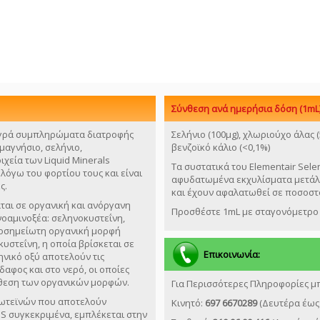
Σύνθεση ανά ημερήσια δόση (1m
L
ι υγρά συμπληρώματα διατροφής
Σελήνιο (100μg), χλωριούχο άλας (
 μαγνήσιο, σελήνιο,
βενζοϊκό κάλιο (<0,1%)
χεία των Liquid Minerals
Τα συστατικά του Elementair Sel
όγω του φορτίου τους και είναι
αφυδατωμένα εκχυλίσματα μετάλλω
ς.
και έχουν αφαλατωθεί σε ποσοστ
άται σε οργανική και ανόργανη
Προσθέστε 1mL με σταγονόμετρο 
νοαμινοξέα: σεληνοκυστεΐνη,
ιοσημείωτη οργανική μορφή
υστεΐνη, η οποία βρίσκεται σε
Επικοινωνία:
ηνικό οξύ αποτελούν τις
αφος και στο νερό, οι οποίες
νθεση των οργανικών μορφών.
Για Περισσότερες Πληροφορίες μπ
ρωτεϊνών που αποτελούν
Kινητό:
697 6670289
(Δευτέρα έως 
S συγκεκριμένα, εμπλέκεται στην