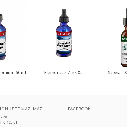
romium 60ml
Elementair Zinκ &...
Stevia - 
Biof
ΝΩΝΉΣΤΕ ΜΑΖΊ ΜΑΣ
FACEBOOK
υ 29
.Κ. 165 61