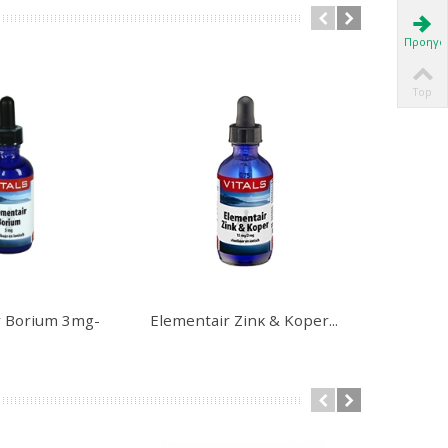
Προηγο
Top
r Borium 3mg-
Elementair Zinκ & Koper...
Ορυκτό
60ml
Χο