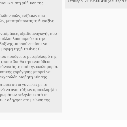
Σταθερό:
210 96 00 416
(Δευτέρα έ
ύου και στη ρύθμιση της
ποϊωδονασών, ενζύμων που
ν, μετατρέποντας τη θυροξίνη
 αντιδράσεις οξειδοαναγωγής που
 πολλαπλασιασμού και την
δοξίνης μπορούν επίσης να
μορφή της βιταμίνης C.
 που προάγει το μεταβολισμό της
ον τρόπο βοηθά την εναπόθεση
ρύνοντάς τη από την κυκλοφορία.
ατικής χορήγησης μπορεί να
 Σακχαρώδη Διαβήτη Κύησης.
ώσει ότι οι γυναίκες με τα
θανό να αναπτύξουν προεκλαμψία
ηρωμάτων σεληνίου κατά τη
τως οδήγησε στη μείωση της