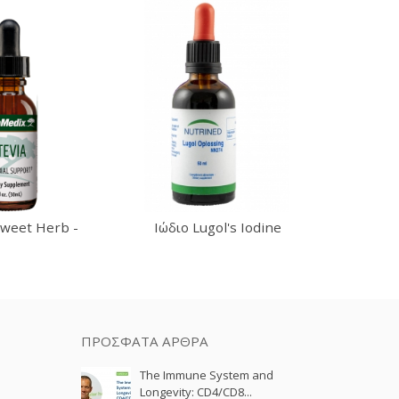
Sweet Herb -
Ιώδιο Lugol's Iodine
Μείγμ
ilm 30ml
Απ
ΠΡΌΣΦΑΤΑ ΆΡΘΡΑ
The Immune System and
Longevity: CD4/CD8...