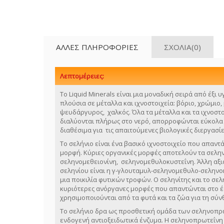
ΆΛΛΕΣ ΠΛΗΡΟΦΟΡΊΕΣ
ΣΧΌΛΙΑ(0)
Λεπτομέρειες:
Το Liquid Minerals είναι μια μοναδική σειρά από έξ
πλούσια σε μέταλλα και ιχνοστοιχεία: βόριο, χρώμιο,
ψευδάργυρος, χαλκός. Όλα τα μέταλλα και τα ιχνοστοι
διαλύονται πλήρως στο νερό, απορροφώνται εύκολα λ
διαθέσιμα για τις απαιτούμενες βιολογικές διεργασίε
Το σελήνιο είναι ένα βασικό ιχνοστοιχείο που απαντ
μορφή. Κύριες οργανικές μορφές αποτελούν τα σελη
σεληνομεθειονίνη, σεληνομεθυλοκυστεΐνη. Άλλη αξ
σεληνίου είναι η γ-γλουταμυλ-σεληνομεθυλο-σεληνοκ
μια ποικιλία φυτικών τροφών. Ο σεληνίτης και το σελ
κυριότερες ανόργανες μορφές που απαντώνται στο έδ
χρησιμοποιούνται από τα φυτά και τα ζώα για τη σύ
Το σελήνιο δρα ως προσθετική ομάδα των σεληνοπ
ενδογενή αντιοξειδωτικά ένζυμα. Η σεληνοπρωτεΐνη 