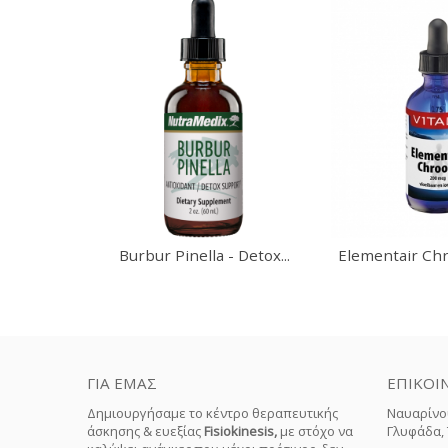
Burbur Pinella - Detox...
Elementair Ch
ΓΙΑ ΕΜΆΣ
ΕΠΙΚΟΙ
Δημιουργήσαμε το κέντρο θεραπευτικής
Ναυαρίνο
άσκησης & ευεξίας
Fisiokinesis,
με στόχο να
Γλυφάδα, Τ