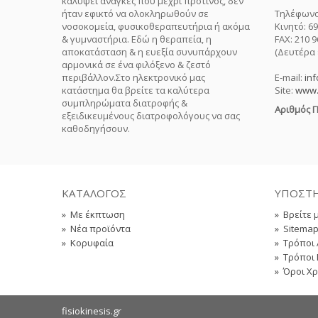
καλύψει ανάγκες που μέχρι πρότινος, δεν
ήταν εφικτό να ολοκληρωθούν σε
Τηλέφωνο:
νοσοκομεία, φυσικοθεραπευτήρια ή ακόμα
Κινητό: 6
& γυμναστήρια. Εδώ η θεραπεία, η
FAX: 210 9
αποκατάσταση & η ευεξία συνυπάρχουν
(Δευτέρα 
αρμονικά σε ένα φιλόξενο & ζεστό
περιβάλλον.Στο ηλεκτρονικό μας
E-mail:
inf
κατάστημα θα βρείτε τα καλύτερα
Site:
www.f
συμπληρώματα διατροφής &
Αριθμός 
εξειδικευμένους διατροφολόγους να σας
καθοδηγήσουν.
ΚΑΤΆΛΟΓΟΣ
ΥΠΟΣΤΉ
»
Με έκπτωση
»
Βρείτε 
»
Νέα προϊόντα
»
Sitema
»
Κορυφαία
»
Τρόποι
»
Τρόποι
»
Όροι Χ
fisiokinesis.gr