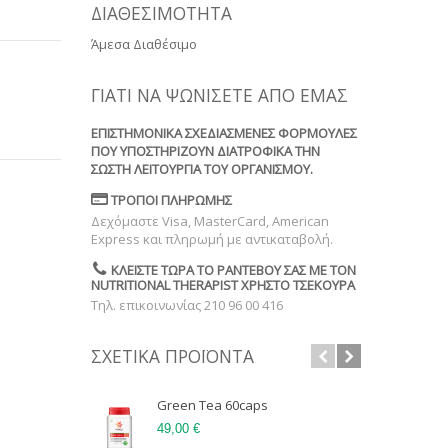
ΔΙΑΘΕΣΙΜΌΤΗΤΑ
Άμεσα Διαθέσιμο
ΓΙΑΤΊ ΝΑ ΨΩΝΊΣΕΤΕ ΑΠΌ ΕΜΆΣ
ΕΠΙΣΤΗΜΟΝΙΚΆ ΣΧΕΔΙΑΣΜΈΝΕΣ ΦΌΡΜΟΥΛΕΣ
ΠΟΥ ΥΠΟΣΤΗΡΊΖΟΥΝ ΔΙΑΤΡΟΦΙΚΆ ΤΗΝ
ΣΩΣΤΉ ΛΕΙΤΟΥΡΓΊΑ ΤΟΥ ΟΡΓΑΝΙΣΜΟΎ.
ΤΡΌΠΟΙ ΠΛΗΡΩΜΉΣ
Δεχόμαστε Visa, MasterCard, American
Express και πληρωμή με αντικαταβολή.
ΚΛΕΊΣΤΕ ΤΏΡΑ ΤΟ ΡΑΝΤΕΒΟΎ ΣΑΣ ΜΕ ΤΟΝ
NUTRITIONAL THERAPIST ΧΡΉΣΤΟ ΤΣΕΚΟΎΡΑ
Τηλ. επικοινωνίας 210 96 00 416
ΣΧΕΤΙΚΆ ΠΡΟΪΌΝΤΑ
Green Tea 60caps
Res
49,00 €
33,