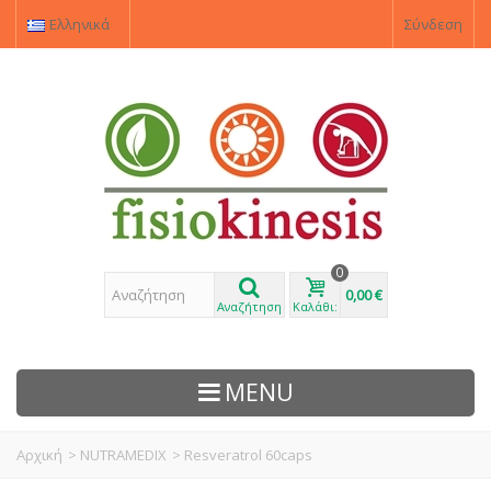
Ελληνικά
Σύνδεση
0
0,00 €
Αναζήτηση
Καλάθι:
MENU
Αρχική
>
NUTRAMEDIX
>
Resveratrol 60caps
ΠΡΟΙΌΝΤΑ