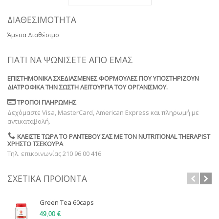
ΔΙΑΘΕΣΙΜΌΤΗΤΑ
Άμεσα Διαθέσιμο
ΓΙΑΤΊ ΝΑ ΨΩΝΊΣΕΤΕ ΑΠΌ ΕΜΆΣ
ΕΠΙΣΤΗΜΟΝΙΚΆ ΣΧΕΔΙΑΣΜΈΝΕΣ ΦΌΡΜΟΥΛΕΣ ΠΟΥ ΥΠΟΣΤΗΡΊΖΟΥΝ
ΔΙΑΤΡΟΦΙΚΆ ΤΗΝ ΣΩΣΤΉ ΛΕΙΤΟΥΡΓΊΑ ΤΟΥ ΟΡΓΑΝΙΣΜΟΎ.
ΤΡΌΠΟΙ ΠΛΗΡΩΜΉΣ
Δεχόμαστε Visa, MasterCard, American Express και πληρωμή με
αντικαταβολή.
ΚΛΕΊΣΤΕ ΤΏΡΑ ΤΟ ΡΑΝΤΕΒΟΎ ΣΑΣ ΜΕ ΤΟΝ NUTRITIONAL THERAPIST
ΧΡΉΣΤΟ ΤΣΕΚΟΎΡΑ
Τηλ. επικοινωνίας 210 96 00 416
ΣΧΕΤΙΚΆ ΠΡΟΪΌΝΤΑ
Green Tea 60caps
49,00 €