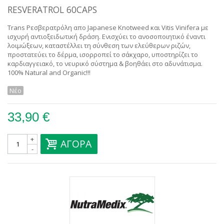
RESVERATROL 60CAPS
Trans Ρεσβερατρόλη απο Japanese Knotweed και Vitis Vinifera με
ισχυρή αντιοξειδωτική δράση. Ενισχύει το ανοσοποιητικό έναντι
λοιμώξεων, καταστέλλει τη σύνθεση των ελεύθερων ριζών,
προστατεύει το δέρμα, ισορροπεί το σάκχαρο, υποστηρίζει το
καρδιαγγειακό, το νευρικό σύστημα & βοηθάει στο αδυνάτισμα.
100% Natural and Organic!!!
Νέο
33,90 €
+
ΑΓΟΡΆ
-