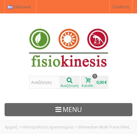
Ελληνικά
Σύνδεση
0
0,00 €
Αναζήτηση
Καλάθι:
MENU
Αρχική
>
Ηλεκτρολύτες-Ιχνοστοιχεία
>
Elementair Multi-Trace 60mL
ΠΡΟΙΌΝΤΑ