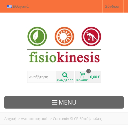
Ελληνικά
Σύνδεση
0
0,00 €
Αναζήτηση
Καλάθι:
MENU
Αρχική
>
Ανοσοποιητικό
>
Curcumin SLCP 60 κάψουλες
ΠΡΟΙΌΝΤΑ