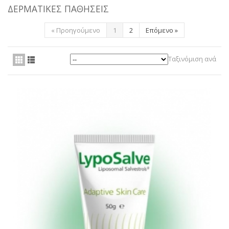
ΔΕΡΜΑΤΙΚΈΣ ΠΑΘΉΣΕΙΣ
ΥΠΗΡΕΣΊΕΣ
«
Προηγούμενο
1
2
Επόμενο
»
BLOG
ΓΙΑ ΕΜΆΣ
Ταξινόμιση ανά
VIDEOS
ΕΠΙΚΟΙΝΩΝΊΑ ΤΗΛ. 210 96 00 416